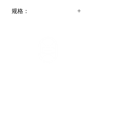
规格：
需要帮忙？
访问我们的
客户支持
寻求帮助或致电我们
info@orientaltasteus.com
(714) 888-4435